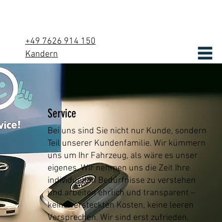
+49 7626 914 150
Kandern
willkommen@autohauskru
g.de
Service
Bei uns sind Sie nicht nur Kunde, sondern
Teil unserer Kundenfamilie. Wir kümmern
uns um Ihr Fahrzeug, als wäre es unser
eigenes. Wir nehmen uns die Zeit Ihre
individuellen Bedürfnisse zu verstehen
und arbeiten ehrlich und transparent –
keine versteckten Kosten, keine leeren
Versprechen. Wir sind erst zufrieden,